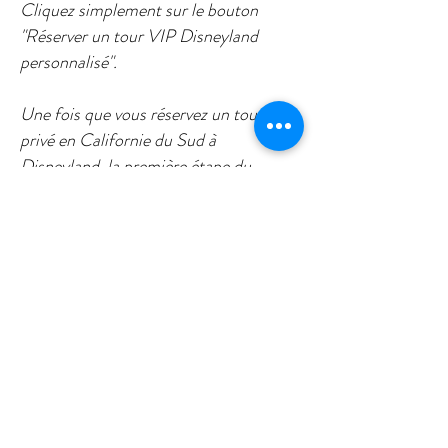
Cliquez simplement sur le bouton
"Réserver un tour VIP Disneyland
personnalisé".
Une fois que vous réservez un tour VIP
privé en Californie du Sud à
Disneyland, la première étape du
processus de personnalisation de votre
visite consiste à planifier votre
itinéraire.
Notre directeur de voyage vous
contactera pour discuter de vos
«préférences» et «aversions»
spécifiques. Le directeur de la tournée
travaillera également avec vous pour
organiser votre visite dans votre famille